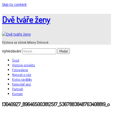
Skip to content
Dvě tváře ženy
Výstava ze sbírek Mileny Drtinové
Vyhledávání
Úvod
Historie projektu
Fotogalerie
Napsali o nás
Kniha návštěv
Kalendář akcí
Partneři
Kontakt
13040927_896465003812517_5367883848763408819_o