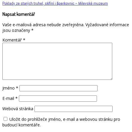
Navigace
Poklady ze starých truhel, skříní i šperkovnic – Milevské muzeum
pro
Napsat komentář
příspěvek
Vaše e-mailová adresa nebude zveřejněna.
Vyžadované informace
jsou označeny
*
Komentář
*
Jméno
*
E-mail
*
Webová stránka
Uložit do prohlížeče jméno, e-mail a webovou stránku pro
budoucí komentáře.