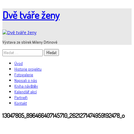
Skip
Dvě tváře ženy
to
content
Výstava ze sbírek Mileny Drtinové
Vyhledávání
Úvod
Historie projektu
Fotogalerie
Napsali o nás
Kniha návštěv
Kalendář akcí
Partneři
Kontakt
13047805_896466407145710_2621271474959192478_o