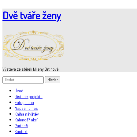
Skip
Dvě tváře ženy
to
content
Výstava ze sbírek Mileny Drtinové
Vyhledávání
Úvod
Historie projektu
Fotogalerie
Napsali o nás
Kniha návštěv
Kalendář akcí
Partneři
Kontakt