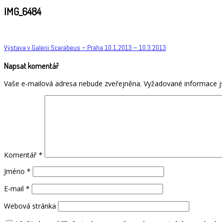
IMG_6484
Navigace
Výstava v Galerii Scarabeus – Praha 10.1.2013 – 10.3.2013
pro
Napsat komentář
příspěvek
Vaše e-mailová adresa nebude zveřejněna.
Vyžadované informace 
Komentář
*
Jméno
*
E-mail
*
Webová stránka