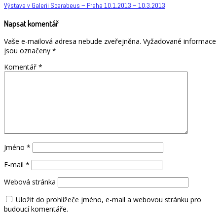
Navigace
Výstava v Galerii Scarabeus – Praha 10.1.2013 – 10.3.2013
pro
Napsat komentář
příspěvek
Vaše e-mailová adresa nebude zveřejněna.
Vyžadované informace
jsou označeny
*
Komentář
*
Jméno
*
E-mail
*
Webová stránka
Uložit do prohlížeče jméno, e-mail a webovou stránku pro
budoucí komentáře.