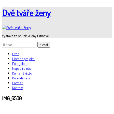
Skip
Dvě tváře ženy
to
content
Výstava ze sbírek Mileny Drtinové
Vyhledávání
Úvod
Historie projektu
Fotogalerie
Napsali o nás
Kniha návštěv
Kalendář akcí
Partneři
Kontakt
IMG_6500