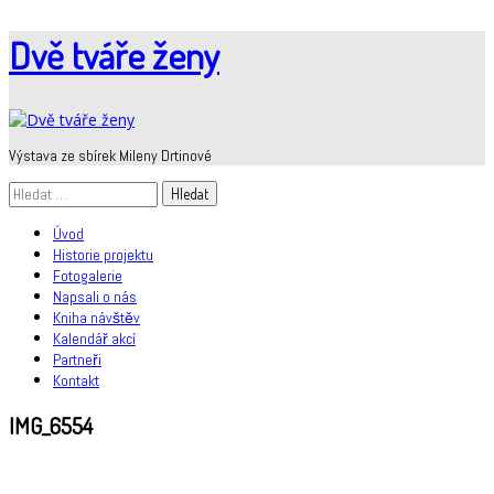
Skip
Dvě tváře ženy
to
content
Výstava ze sbírek Mileny Drtinové
Vyhledávání
Úvod
Historie projektu
Fotogalerie
Napsali o nás
Kniha návštěv
Kalendář akcí
Partneři
Kontakt
IMG_6554