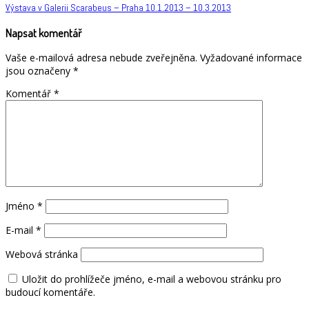
Navigace
Výstava v Galerii Scarabeus – Praha 10.1.2013 – 10.3.2013
pro
Napsat komentář
příspěvek
Vaše e-mailová adresa nebude zveřejněna.
Vyžadované informace
jsou označeny
*
Komentář
*
Jméno
*
E-mail
*
Webová stránka
Uložit do prohlížeče jméno, e-mail a webovou stránku pro
budoucí komentáře.