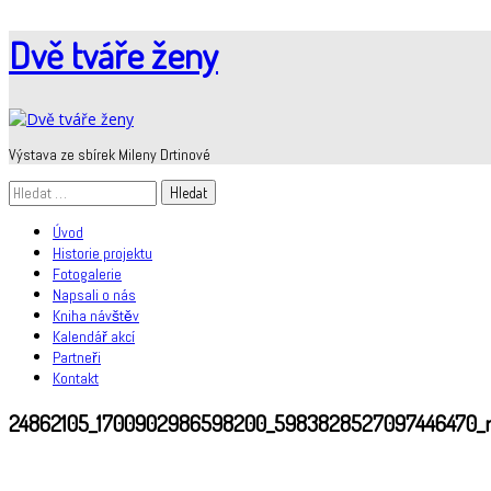
Skip
Dvě tváře ženy
to
content
Výstava ze sbírek Mileny Drtinové
Vyhledávání
Úvod
Historie projektu
Fotogalerie
Napsali o nás
Kniha návštěv
Kalendář akcí
Partneři
Kontakt
24862105_1700902986598200_5983828527097446470_