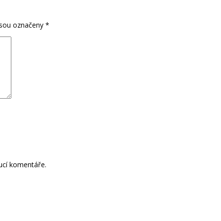
jsou označeny
*
ucí komentáře.