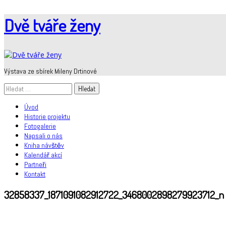
Skip
Dvě tváře ženy
to
content
Výstava ze sbírek Mileny Drtinové
Vyhledávání
Úvod
Historie projektu
Fotogalerie
Napsali o nás
Kniha návštěv
Kalendář akcí
Partneři
Kontakt
32858337_1871091082912722_3468002898279923712_n