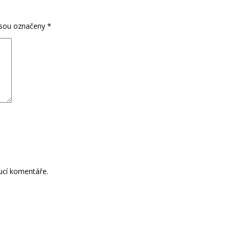
jsou označeny
*
ucí komentáře.