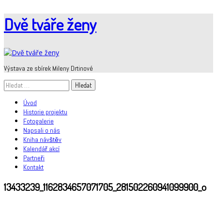
Skip
Dvě tváře ženy
to
content
Výstava ze sbírek Mileny Drtinové
Vyhledávání
Úvod
Historie projektu
Fotogalerie
Napsali o nás
Kniha návštěv
Kalendář akcí
Partneři
Kontakt
13433239_1162834657071705_281502260941099900_o