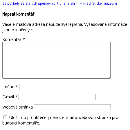
Navigace
Za poklady ze starých šperkovnic, truhel a skříní – Prachatické muzeum
pro
Napsat komentář
příspěvek
Vaše e-mailová adresa nebude zveřejněna.
Vyžadované informace
jsou označeny
*
Komentář
*
Jméno
*
E-mail
*
Webová stránka
Uložit do prohlížeče jméno, e-mail a webovou stránku pro
budoucí komentáře.