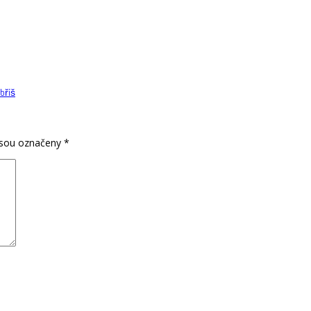
bříš
jsou označeny
*