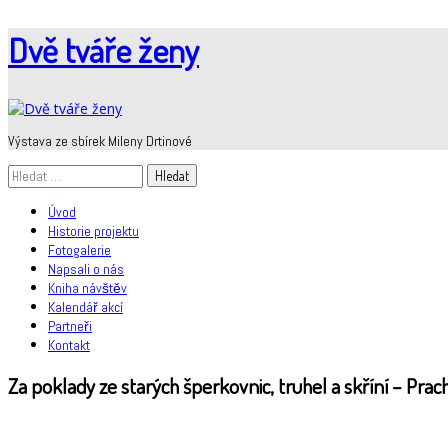
Skip
Dvě tváře ženy
to
content
Výstava ze sbírek Mileny Drtinové
Vyhledávání
Úvod
Historie projektu
Fotogalerie
Napsali o nás
Kniha návštěv
Kalendář akcí
Partneři
Kontakt
Za poklady ze starých šperkovnic, truhel a skříní – Pr