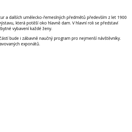
tur a dalších umělecko-řemeslných předmětů především z let 1900
stavu, která potěší oko hlavně dam. V hlavní roli se představí
ezbytné vybavení každé ženy.
částí bude i zábavně naučný program pro nejmenší návštěvníky.
stavovaných exponátů.