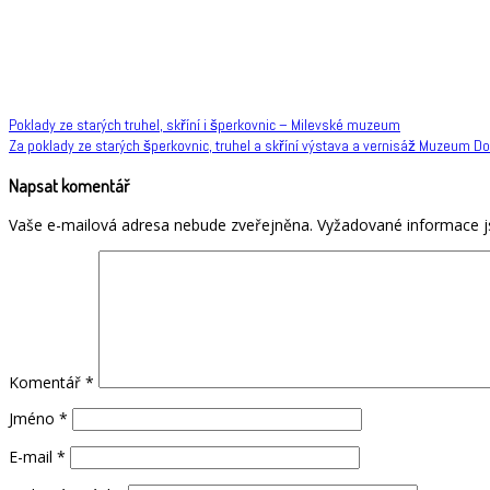
Navigace
Poklady ze starých truhel, skříní i šperkovnic – Milevské muzeum
Za poklady ze starých šperkovnic, truhel a skříní výstava a vernisáž Muzeum Do
pro
příspěvek
Napsat komentář
Vaše e-mailová adresa nebude zveřejněna.
Vyžadované informace 
Komentář
*
Jméno
*
E-mail
*