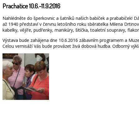
Prachatice 10.6.-11.9.2016
Nahlédněte do šperkovnic a šatníků našich babiček a prababiček! 
až 1940 představí v červnu letošního roku sběratelka Milena Drtinov
kabelky, vějíře, pudřenky, manikúry, šitíčka, toaletní soupravy, flak
Výstava bude zahájena dne 10.6.2016 zábavním programem a Muzejní
Celou vernisáží Vás bude provázet živá dobová hudba. Odborný výkl