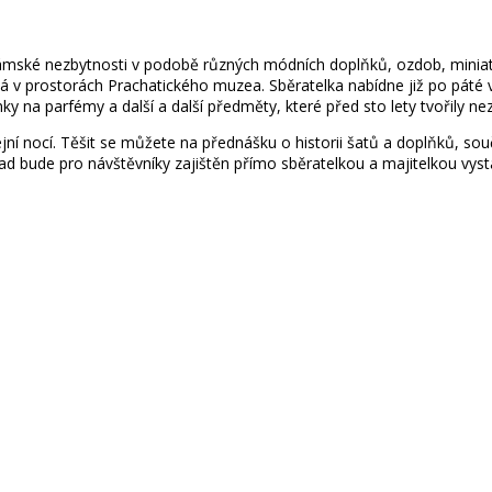
Dámské nezbytnosti v podobě různých módních doplňků, ozdob, minia
á v prostorách Prachatického muzea. Sběratelka nabídne již po páté vý
onky na parfémy a další a další předměty, které před sto lety tvořily n
 nocí. Těšit se můžete na přednášku o historii šatů a doplňků, sou
ad bude pro návštěvníky zajištěn přímo sběratelkou a majitelkou vy