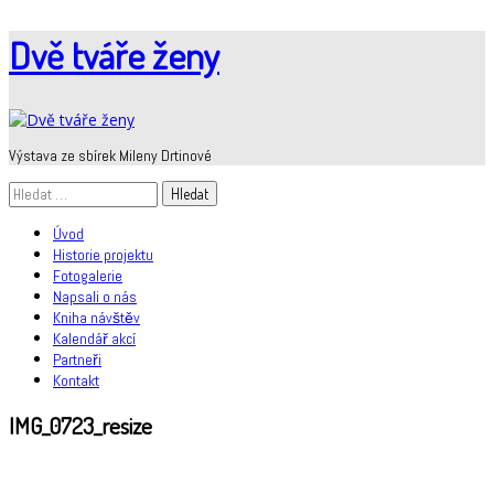
Skip
Dvě tváře ženy
to
content
Výstava ze sbírek Mileny Drtinové
Vyhledávání
Úvod
Historie projektu
Fotogalerie
Napsali o nás
Kniha návštěv
Kalendář akcí
Partneři
Kontakt
IMG_0723_resize