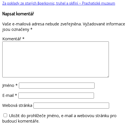
Navigace
Za poklady ze starých šperkovnic, truhel a skříní – Prachatické muzeum
pro
Napsat komentář
příspěvek
Vaše e-mailová adresa nebude zveřejněna.
Vyžadované informace
jsou označeny
*
Komentář
*
Jméno
*
E-mail
*
Webová stránka
Uložit do prohlížeče jméno, e-mail a webovou stránku pro
budoucí komentáře.